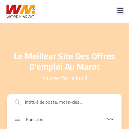
Le Meilleur Site Des Offres
D'emploi Au Maroc
Trouvez Votre Job !!!