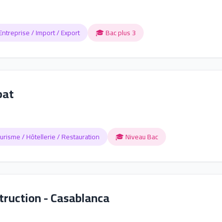
Entreprise / Import / Export
🎓 Bac plus 3
bat
urisme / Hôtellerie / Restauration
🎓 Niveau Bac
ruction - Casablanca