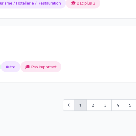
urisme / Hôtellerie / Restauration
🎓 Bac plus 2
Autre
🎓 Pas important
1
2
3
4
5