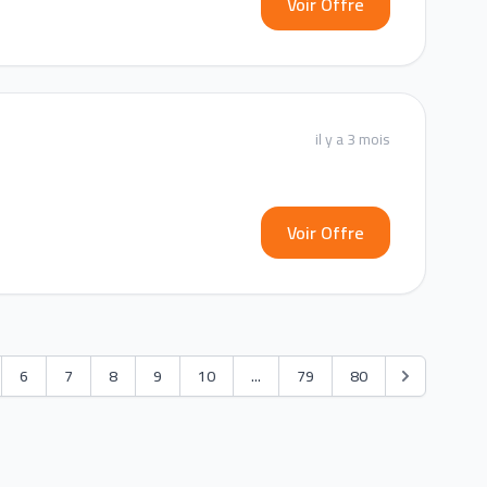
Voir Offre
il y a 3 mois
Voir Offre
6
7
8
9
10
...
79
80