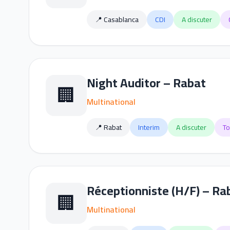
📍 Casablanca
CDI
A discuter
Night Auditor – Rabat
🏢
Multinational
📍 Rabat
Interim
A discuter
To
Réceptionniste (H/F) – Ra
🏢
Multinational