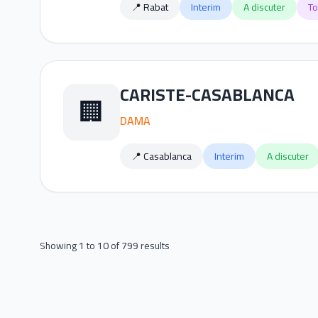
📍 Rabat
Interim
A discuter
To
CARISTE-CASABLANCA
🏢
DAMA
📍 Casablanca
Interim
A discuter
Showing
1
to
10
of
799
results