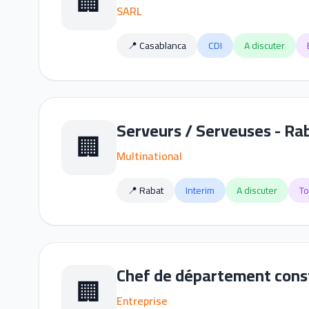
🏢
SARL
📍 Casablanca
CDI
A discuter
Serveurs / Serveuses - Ra
🏢
Multinational
📍 Rabat
Interim
A discuter
To
Chef de département const
🏢
Entreprise