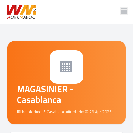
🏢
MAGASINIER -
Casablanca
🏢 beinterime
📍 Casablanca
💼 Interim
📅 29 Apr 2026