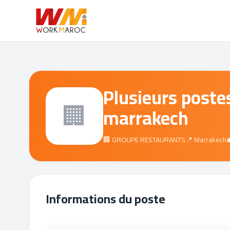
Plusieurs poste
🏢
marrakech
🏢 GROUPE RESTAURANTS
📍 Marrakech

Informations du poste