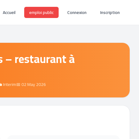
Accueil
emploi public
Connexion
Inscription
s – restaurant à
 Interim
📅 02 May 2026