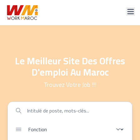
Le Meilleur Site Des Offres
D'emploi Au Maroc
Trouvez Votre Job !!!