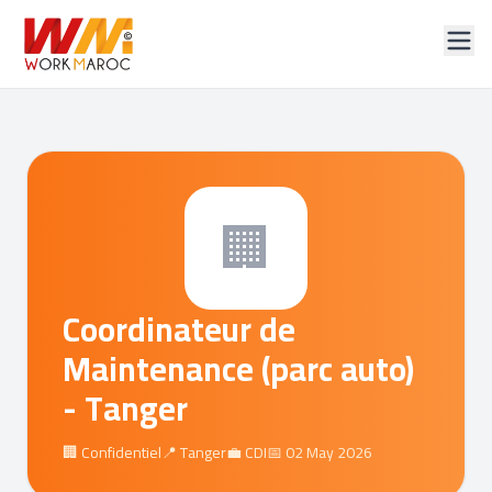
🏢
Coordinateur de
Maintenance (parc auto)
- Tanger
🏢 Confidentiel
📍 Tanger
💼 CDI
📅 02 May 2026