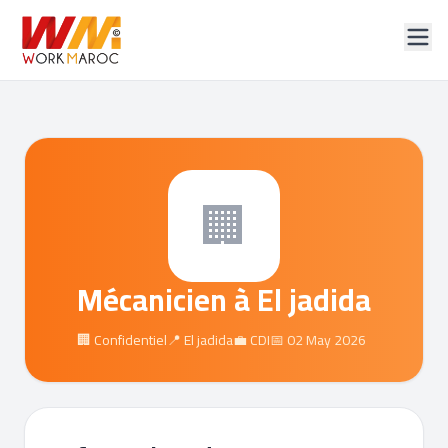
🏢
Mécanicien à El jadida
🏢 Confidentiel
📍 El jadida
💼 CDI
📅 02 May 2026