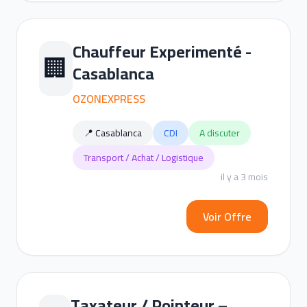
Chauffeur Experimenté -
🏢
Casablanca
OZONEXPRESS
📍 Casablanca
CDI
A discuter
Transport / Achat / Logistique
il y a 3 mois
Voir Offre
Taxateur / Pointeur –