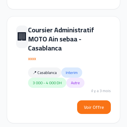
Coursier Administratif
🏢
MOTO Ain sebaa -
Casablanca
xxxx
📍 Casablanca
Interim
3 000 - 4 000 DH
Autre
il y a 3 mois
Voir Offre