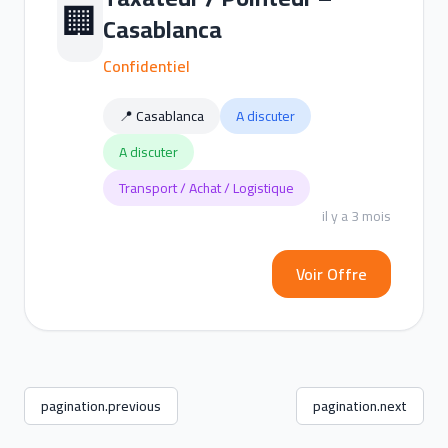
🏢
Casablanca
Confidentiel
📍 Casablanca
A discuter
A discuter
Transport / Achat / Logistique
il y a 3 mois
Voir Offre
pagination.previous
pagination.next