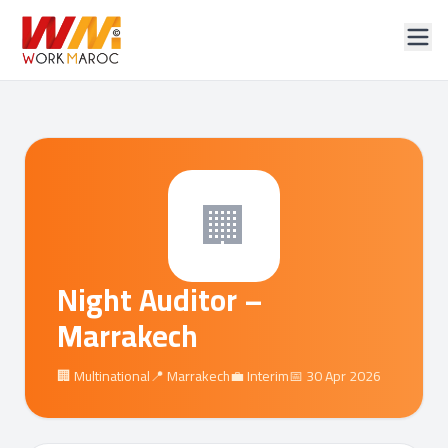
🏢
Night Auditor –
Marrakech
🏢 Multinational
📍 Marrakech
💼 Interim
📅 30 Apr 2026